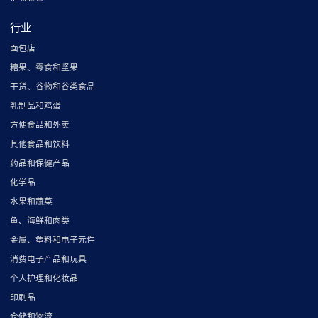
行业
面包店
糖果、零食和坚果
干货、谷物和谷类食品
乳制品和鸡蛋
方便食品和外卖
其他食品和饮料
药品和保健产品
化学品
水果和蔬菜
鱼、海鲜和肉类
金属、塑料和电子元件
消费电子产品和玩具
个人护理和化妆品
印刷品
仓储和物流