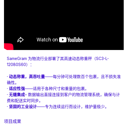
SameGram 为物流行业部署了其高速动态称重秤（SC3-L-
12080S60）：
· 动态称重，高吞吐量
——每分钟可处理数百个包裹，且不损失准
确性。
· 适应性强
——适用于各种尺寸和重量的包裹。
· 无缝集成
– 数据输出直接连接到客户的物流管理系统，确保与计
费和配送实时同步。
· 坚固的工业设计
——专为连续运行而设计，维护量极少。
项目成果