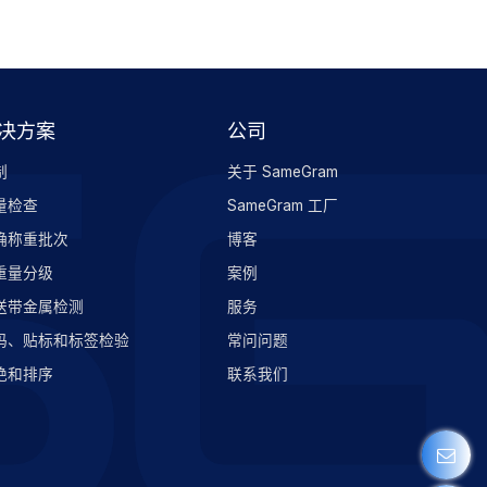
决方案
公司
制
关于 SameGram
量检查
SameGram 工厂
确称重批次
博客
重量分级
案例
送带金属检测
服务
码、贴标和标签检验
常问问题
绝和排序
联系我们