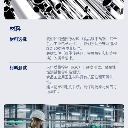
材料
材料选择
我们如何选择原材料（食品级不锈钢、铝合
金和工业电子元件）。我们强调遵守欧盟和
ISO 9001等质量标准。
关键部件（称重传感器、金属探针和标签模
块）的质量要求。
材料测试
来料质量控制（IQC）：硬度测试、耐腐蚀
性测试和导电性测试。
食品工业用卫生材料具有抗菌性和可清洗
性。
建立记录和追溯系统，确保每批原材料的可
追溯性。