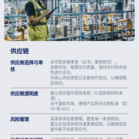
供应链
供应商选择与审
合作前资格审查（证书、案例研究）。
定期评估：根据交付质量、准时交付和合规
核
性进行评分。
与核心供应商签订长期合作协议，以确保稳
定供应。
供应链透明度
建立供应链可视性系统（以追踪原材料来
源）。
对于国际市场，确保产品符合当地标准（如
CE 和 ISO）。
风险管理
采用多供应商策略，避免单一来源供应。
建立应急库存和快速更换机制，以确保供应
链中断不会影响交付。