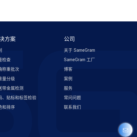
决方案
公司
制
关于 SameGram
量检查
SameGram 工厂
确称重批次
博客
重量分级
案例
送带金属检测
服务
码、贴标和标签检验
常问问题
绝和排序
联系我们