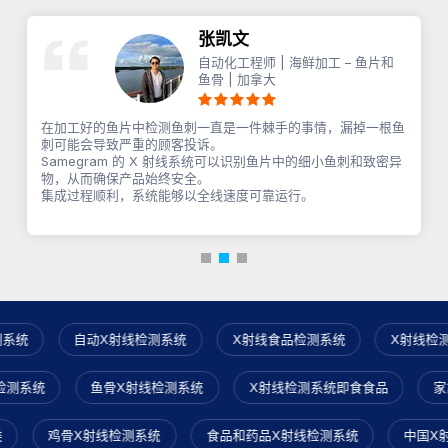
张凯文
自动化工程师 | 海鲜加工 – 鱼片和
鱼骨 | 加拿大
在加工好的鱼片中检测鱼刺一直是一件棘手的事情，漏掉一根鱼
刺可能会导致严重的顾客投诉。
Samegram 的 X 射线系统可以识别鱼片中的细小鱼刺和致密异
物，从而确保产品始终安全。
集成过程顺利，系统能够以全线速度可靠运行。
统
自动X射线检测系统
X射线食品检测系统
X射线检测机
射线检测系统
鱼骨X射线检测系统
X射线检测系统即食食品
鸡骨X射线检测系统
食品和药品X射线检测系统
中国X射线