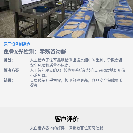
原厂设备制造商
用于休闲食品安全的包装食品X射线检测系统
挑战：
一家零食生产商面临产品中含有隐藏污染物（玻璃、硬
塑料、骨头碎片）的风险，可能导致产品召回和品牌受
损。
解决方案：
他们部署了 XSS-4016 X 射线检测系统，该系统能够检
测小至 0.2 毫米的异物，具有高吞吐量和低误剔率。
结果：
几乎检测不到污染物，操作更顺畅，食品安全更有保
障，品牌更值得信赖。
客户评价
来自世界各地的好评，深受数百位顾客信赖