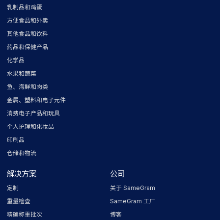
乳制品和鸡蛋
方便食品和外卖
其他食品和饮料
药品和保健产品
化学品
水果和蔬菜
鱼、海鲜和肉类
金属、塑料和电子元件
消费电子产品和玩具
个人护理和化妆品
印刷品
仓储和物流
解决方案
公司
定制
关于 SameGram
重量检查
SameGram 工厂
精确称重批次
博客