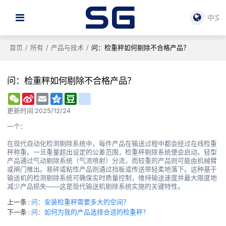
中文
首页
/
所有
/
产品与技术
/
问：检重秤如何剔除不合格产品？
问：检重秤如何剔除不合格产品？
WeChat
Sina
Email
Qzone
Douban
renren
Weibo
更新时间:
2025/12/24
一个：
在现代自动化检测剔除系统中，每件产品在输送过程中都会经过在线检重
秤称重。一旦重量超出设定的公差范围，检重秤剔除系统便会启动。轻型
产品通过气动剔除系统（气流喷射）分流，而较重的产品则可能由机械臂
或闸门推出。易碎或粘性产品则通过挡板或传送带轻柔地落下。这种基于
输送机的检测剔除系统可确保实时质量控制，维持输送速度并最大限度地
减少产品损失——这是现代输送机剔除系统实施的关键特性。
上一条
问：安装检重秤需要多大的空间？
下一条
问：如何为我的产品选择合适的检重秤？