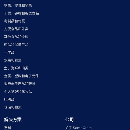
糖果、零食和坚果
干货、谷物和谷类食品
乳制品和鸡蛋
方便食品和外卖
其他食品和饮料
药品和保健产品
化学品
水果和蔬菜
鱼、海鲜和肉类
金属、塑料和电子元件
消费电子产品和玩具
个人护理和化妆品
印刷品
仓储和物流
解决方案
公司
定制
关于 SameGram