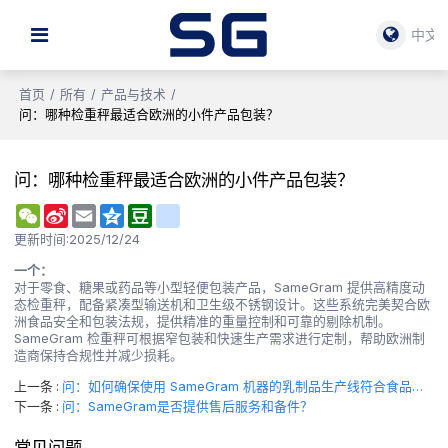
中文
首页
/
所有
/
产品与技术
/
问：哪种检重秤最适合欧洲的小件产品包装？
问：哪种检重秤最适合欧洲的小件产品包装？
WeChat
Sina
Email
Qzone
Douban
renren
Weibo
更新时间:
2025/12/24
一个：
对于零食、糖果或药品等小型轻便包装产品，SameGram 提供高精度动
态检重秤，配备紧凑型输送机和卫生级不锈钢设计。这些系统完美契合欧
洲食品安全和包装法规，提供精准的重量控制和可靠的剔除机制。
SameGram 检重秤可根据窄包装和快速生产需求进行定制，帮助欧洲制
造商保持合规性并减少损耗。
上一条
问：如何确保使用 SameGram 机器的乳制品生产线符合食品安全标准？
下一条
问：SameGram是否提供售后服务和备件？
常见问题