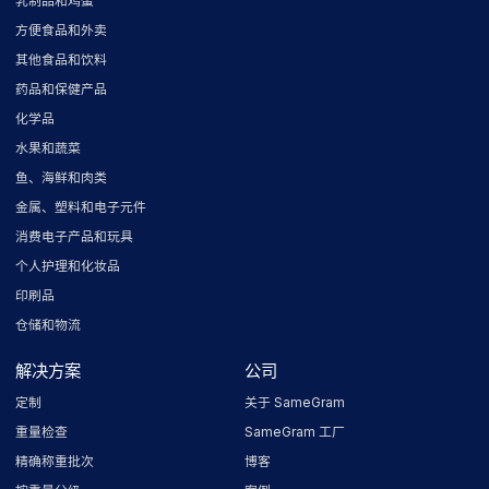
乳制品和鸡蛋
方便食品和外卖
其他食品和饮料
药品和保健产品
化学品
水果和蔬菜
鱼、海鲜和肉类
金属、塑料和电子元件
消费电子产品和玩具
个人护理和化妆品
印刷品
仓储和物流
解决方案
公司
定制
关于 SameGram
重量检查
SameGram 工厂
精确称重批次
博客