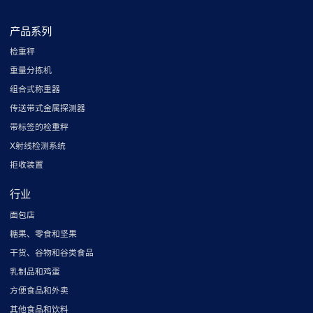
产品系列
检重秤
重量分拣机
组合式称重器
传送带式金属探测器
带标签的检重秤
X射线检测系统
拒收装置
行业
面包店
糖果、零食和坚果
干货、谷物和谷类食品
乳制品和鸡蛋
方便食品和外卖
其他食品和饮料