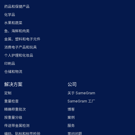
药品和保健产品
化学品
水果和蔬菜
鱼、海鲜和肉类
金属、塑料和电子元件
消费电子产品和玩具
个人护理和化妆品
印刷品
仓储和物流
解决方案
公司
定制
关于 SameGram
重量检查
SameGram 工厂
精确称重批次
博客
按重量分级
案例
传送带金属检测
服务
编码、贴标和标签检验
常问问题