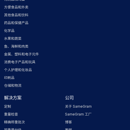
方便食品和外卖
其他食品和饮料
药品和保健产品
化学品
水果和蔬菜
鱼、海鲜和肉类
金属、塑料和电子元件
消费电子产品和玩具
个人护理和化妆品
印刷品
仓储和物流
解决方案
公司
定制
关于 SameGram
重量检查
SameGram 工厂
精确称重批次
博客
按重量分级
案例