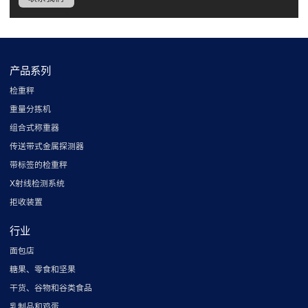
产品系列
检重秤
重量分拣机
组合式称重器
传送带式金属探测器
带标签的检重秤
X射线检测系统
拒收装置
行业
面包店
糖果、零食和坚果
干货、谷物和谷类食品
乳制品和鸡蛋