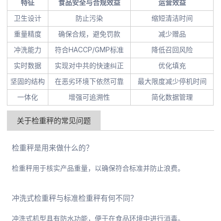
特征
食品安全与合规效益
运营效益
卫生设计
防止污染
缩短清洁时间
重量精度
确保合规，避免罚款
减少赠品
冲洗能力
符合HACCP/GMP标准
降低召回风险
实时数据
实现对中共的快速纠正
优化填充
坚固的结构
在恶劣环境下依然可靠
最大限度减少停机时间
一体化
增强可追溯性
简化数据管理
关于检重秤的常见问题
检重秤是用来做什么的？
检重秤用于核实产品重量，以确保符合标准并防止浪费。
冲洗式检重秤与标准检重秤有何不同？
冲洗式机型具有防水功能，便于在食品环境中进行消毒。