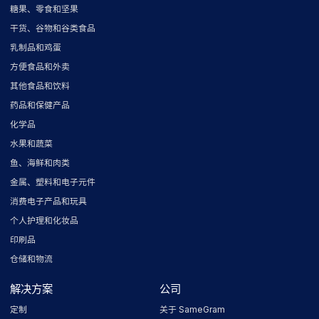
糖果、零食和坚果
干货、谷物和谷类食品
乳制品和鸡蛋
方便食品和外卖
其他食品和饮料
药品和保健产品
化学品
水果和蔬菜
鱼、海鲜和肉类
金属、塑料和电子元件
消费电子产品和玩具
个人护理和化妆品
印刷品
仓储和物流
解决方案
公司
定制
关于 SameGram