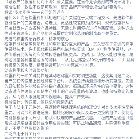
（导致产品报废和利润下降）至关重要。在当今竞争激烈的市场环境中，
精准性和一致性不仅是可取的，更是品牌声誉和合规性的必要条件。
解读“多功能性”——它们如何适应
是什么让高速检重秤如此用途广泛？关键在于尖端工程技术、先进软件和
智能设计的完美结合。与老式、灵活性较差的系统不同，现代检重秤从一
开始就旨在适应各种产品特性，无需长时间停机进行重新配置。这种适应
性对于管理多元化产品组合或提供定制化选项的制造商至关重要。
先进的称重传感器技术：精准的核心
检重秤能够精确称量尺寸和重量差异巨大的产品，其关键在于先进的称重
传感器技术。许多现代系统采用电磁力恢复式（EMFR）称重传感器，这
种传感器比传统的应变式传感器精度更高、更耐用。该技术能够快速、精
确地测量各种重量范围的物体——从几克到超过30公斤的物体——并且具
有极高的灵敏度，精度通常可达±0.01克或±0.03克。
动态称重和实时调整功能
检重秤的一项关键特性是其动态称重和实时调整功能，这使其用途广泛。
当产品在传送带上经过称重平台时，系统会持续测量和分析其重量。先进
的算法和软件能够自动补偿产品流量、振动或环境条件的微小变化。这种
动态适应性确保了即使生产线上的产品重量略有波动，也能保持稳定的精
度，从而最大限度地减少误剔率，提高生产效率。
机械设计：传送带、输送机和搬运系统
除了内部电子元件外，高速检重秤处理系统的物理设计对其多功能性至关
重要。可调节的输送速度、模块化的皮带段以及易于更换的组件，使制造
商能够根据不同尺寸、形状和纹理的产品配置机器。平稳的产品输送（通
常通过连续链条设计或专用皮带实现）可防止物品翻滚，并确保称重稳
定，不受产品形状的影响。
广泛应用于各个行业
高速检重秤固有的多功能性使其在众多行业中不可或缺。从确保药品片剂