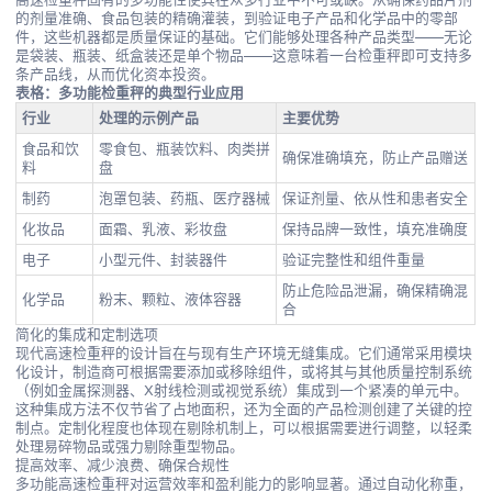
的剂量准确、食品包装的精确灌装，到验证电子产品和化学品中的零部
件，这些机器都是质量保证的基础。它们能够处理各种产品类型——无论
是袋装、瓶装、纸盒装还是单个物品——这意味着一台检重秤即可支持多
条产品线，从而优化资本投资。
表格：多功能检重秤的典型行业应用
行业
处理的示例产品
主要优势
食品和饮
零食包、瓶装饮料、肉类拼
确保准确填充，防止产品赠送
料
盘
制药
泡罩包装、药瓶、医疗器械
保证剂量、依从性和患者安全
化妆品
面霜、乳液、彩妆盘
保持品牌一致性，填充准确度
电子
小型元件、封装器件
验证完整性和组件重量
防止危险品泄漏，确保精确混
化学品
粉末、颗粒、液体容器
合
简化的集成和定制选项
现代高速检重秤的设计旨在与现有生产环境无缝集成。它们通常采用模块
化设计，制造商可根据需要添加或移除组件，或将其与其他质量控制系统
（例如金属探测器、X射线检测或视觉系统）集成到一个紧凑的单元中。
这种集成方法不仅节省了占地面积，还为全面的产品检测创建了关键的控
制点。定制化程度也体现在剔除机制上，可以根据需要进行调整，以轻柔
处理易碎物品或强力剔除重型物品。
提高效率、减少浪费、确保合规性
多功能高速检重秤对运营效率和盈利能力的影响显著。通过自动化称重，