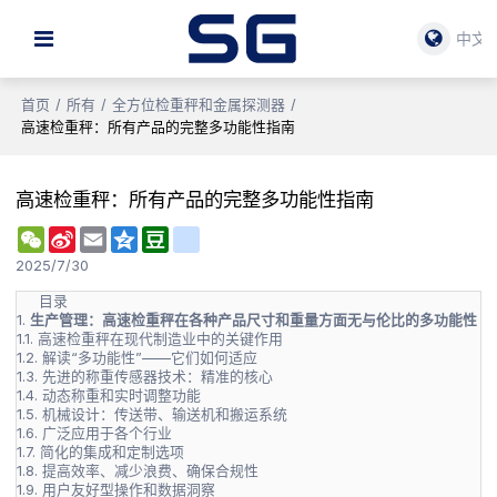
中文
首页
/
所有
/
全方位检重秤和金属探测器
/
高速检重秤：所有产品的完整多功能性指南
高速检重秤：所有产品的完整多功能性指南
WeChat
Sina
Email
Qzone
Douban
renren
Weibo
2025/7/30
目录
1.
生产管理：高速检重秤在各种产品尺寸和重量方面无与伦比的多功能性
1.1.
高速检重秤在现代制造业中的关键作用
1.2.
解读“多功能性”——它们如何适应
1.3.
先进的称重传感器技术：精准的核心
1.4.
动态称重和实时调整功能
1.5.
机械设计：传送带、输送机和搬运系统
1.6.
广泛应用于各个行业
1.7.
简化的集成和定制选项
1.8.
提高效率、减少浪费、确保合规性
1.9.
用户友好型操作和数据洞察