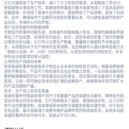
它们大幅提高了生产效率，减少了人工检验的需求，从而解放了劳动力，
使其能够从事其他工作。其精准的称重能力最大限度地减少了成本高昂的
超量装填，并消除了装填不足的情况，直接降低了产品浪费，提高了利润
率。此外，确保每件产品都符合规定的重量标准，可以避免高额罚款和产
品召回，并维护公司的声誉。
用户友好型操作和数据洞察
尽管现代检重秤功能先进，但其操作却越来越人性化。直观的触摸屏界面
简化了产品设置、校准和实时监控。此外，这些系统还配备了强大的数据
记录和分析功能。它们可以记录生产数量、重量统计数据和不合格品信
息，从而提供关于生产绩效的宝贵洞察。这些数据可以通过各种连接方式
（例如以太网、IP、USB）访问和导出，从而实现持续的流程优化，并支
持符合法规要求的审计追踪。
让你的生产线面向未来
投资高速检重秤就是投资于制造企业未来的韧性和灵活性。随着消费者需
求的不断变化，产品尺寸和包装形式也必然随之改变。一台功能全面的检
重秤能够确保您的生产线快速适应这些变化，而无需对新设备进行大量再
投资。它是一项可随业务增长而扩展的战略资产，能够高效处理不断扩大
的产品范围和产量。
结论：生产线上的无名英雄
高速检重秤凭借其处理不同尺寸和重量产品的卓越多功能性，堪称现代制
造业中真正的无名英雄。它们完美融合了速度、精度和适应性，在几乎所
有行业的质量控制、成本降低和合规性方面都发挥着关键作用。对于旨在
优化运营、最大限度减少浪费并维护品牌声誉的制造商而言，采用多功能
高速检重秤并非可有可无，而是必不可少的。