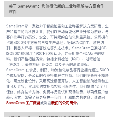
关于 SameGram：您值得信赖的工业称重解决方案合作
伙伴
SameGram是一家致力于智能检重和工业称重解决方案研发、生
产和销售的高科技企业。我们以推动智能化产业升级为使命，与
客户携手打造高效、安全、可持续的自动化称重系统。公司拥有
占地4000多平方米的自有生产基地，配备CNC加工、激光切
割、机器人焊接、精密校准等先进技术。SameGram已通过CE、
ISO9001和GB/T 19001-2016认证，并采用符合FDA标准的材
料。我们严格把控质量，包括来料检验（IQC）、过程检验
（PQC）、最终检验（FQC）以及全面的测试流程。
SameGram 在食品、制药、物流和化妆品等行业拥有超过 5000
个成功案例，是公认的权威检重秤供应商。我们的专长在于模块
化、可定制化设计，采用高速精密算法、人工智能辅助检测和工
业 4.0 连接，实现实时数据监控和可追溯性。我们提供 12 个月
保修、终身技术支持、免费样品测试和现场演示，以确保客户信
赖和满意。如需了解更多关于我们工厂和能力的信息，请访问
SameGram 工厂概览
或浏览
我们的公司简介
。