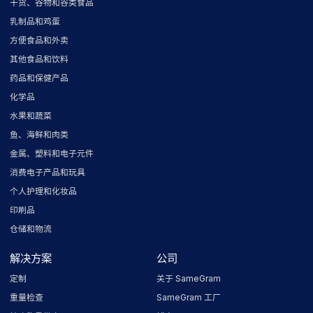
干货、谷物和谷类食品
乳制品和鸡蛋
方便食品和外卖
其他食品和饮料
药品和保健产品
化学品
水果和蔬菜
鱼、海鲜和肉类
金属、塑料和电子元件
消费电子产品和玩具
个人护理和化妆品
印刷品
仓储和物流
解决方案
公司
定制
关于 SameGram
重量检查
SameGram 工厂