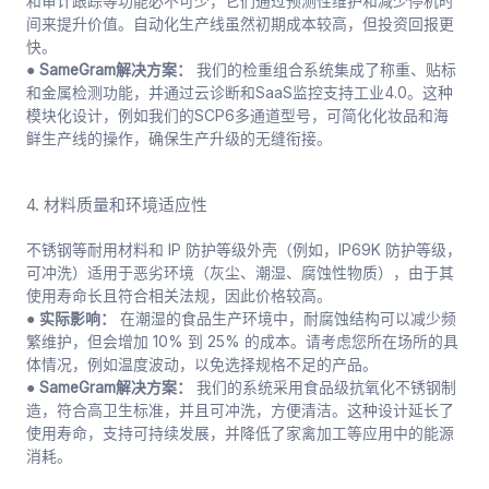
和审计跟踪等功能必不可少，它们通过预测性维护和减少停机时
间来提升价值。自动化生产线虽然初期成本较高，但投资回报更
快。
● SameGram解决方案：
我们的检重组合系统集成了称重、贴标
和金属检测功能，并通过云诊断和SaaS监控支持工业4.0。这种
模块化设计，例如我们的SCP6多通道型号，可简化化妆品和海
鲜生产线的操作，确保生产升级的无缝衔接。
4. 材料质量和环境适应性
不锈钢等耐用材料和 IP 防护等级外壳（例如，IP69K 防护等级，
可冲洗）适用于恶劣环境（灰尘、潮湿、腐蚀性物质），由于其
使用寿命长且符合相关法规，因此价格较高。
● 实际影响：
在潮湿的食品生产环境中，耐腐蚀结构可以减少频
繁维护，但会增加 10% 到 25% 的成本。请考虑您所在场所的具
体情况，例如温度波动，以免选择规格不足的产品。
● SameGram解决方案：
我们的系统采用食品级抗氧化不锈钢制
造，符合高卫生标准，并且可冲洗，方便清洁。这种设计延长了
使用寿命，支持可持续发展，并降低了家禽加工等应用中的能源
消耗。