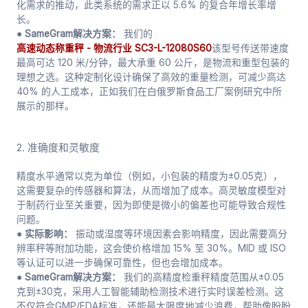
化需求的推动，此类系统的需求正以 5.6% 的复合年增长率增
长。
● SameGram解决方案：
我们的
高速动态称重秤 - 物流行业 SC3-L-12080S60
该型号传送带速度
最高可达 120 米/分钟，最大承重 60 公斤，是物流和重型包装的
理想之选。这种定制化设计确保了高效的重量检测，可减少高达
40% 的人工成本，正如我们在白俄罗斯食品工厂案例研究中所
展示的那样。
2. 准确度和灵敏度
精度水平通常以克为单位（例如，小包装的精度为±0.05克），
这需要复杂的传感器和算法，从而增加了成本。高灵敏度模型对
于制药行业至关重要，因为即使是微小的偏差也可能导致合规性
问题。
● 实际影响：
振动或湿度等环境因素会影响精度，因此需要高分
辨率秤等附加功能，这会使价格增加 15% 至 30%。MID 或 ISO
等认证可以进一步确保可靠性，但也会增加成本。
● SameGram解决方案：
我们的高精度检重秤精度范围从±0.05
克到±30克，采用人工智能辅助检测技术进行实时误差检测。这
不仅符合GMP/FDA标准，还能最大限度地减少浪费，帮助像盼盼