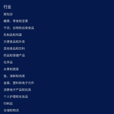
行业
面包店
糖果、零食和坚果
干货、谷物和谷类食品
乳制品和鸡蛋
方便食品和外卖
其他食品和饮料
药品和保健产品
化学品
水果和蔬菜
鱼、海鲜和肉类
金属、塑料和电子元件
消费电子产品和玩具
个人护理和化妆品
印刷品
仓储和物流