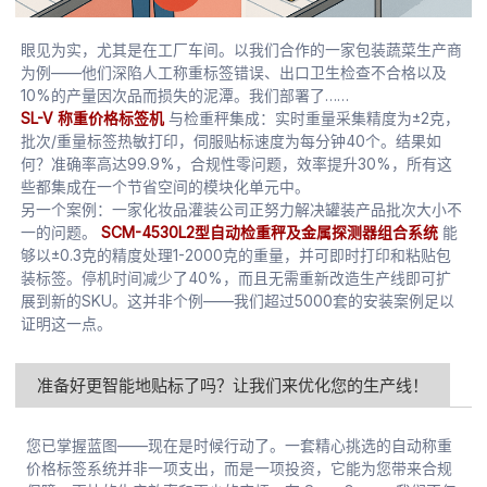
眼见为实，尤其是在工厂车间。以我们合作的一家包装蔬菜生产商
为例——他们深陷人工称重标签错误、出口卫生检查不合格以及
10%的产量因次品而损失的泥潭。我们部署了……
SL-V 称重价格标签机
与检重秤集成：实时重量采集精度为±2克，
批次/重量标签热敏打印，伺服贴标速度为每分钟40个。结果如
何？准确率高达99.9%，合规性零问题，效率提升30%，所有这
些都集成在一个节省空间的模块化单元中。
另一个案例：一家化妆品灌装公司正努力解决罐装产品批次大小不
一的问题。
SCM-4530L2型自动检重秤及金属探测器组合系统
能
够以±0.3克的精度处理1-2000克的重量，并可即时打印和粘贴包
装标签。停机时间减少了40%，而且无需重新改造生产线即可扩
展到新的SKU。这并非个例——我们超过5000套的安装案例足以
证明这一点。
准备好更智能地贴标了吗？让我们来优化您的生产线！
您已掌握蓝图——现在是时候行动了。一套精心挑选的自动称重
价格标签系统并非一项支出，而是一项投资，它能为您带来合规