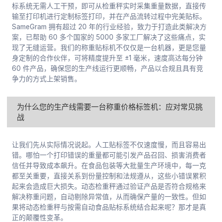
标系统无需人工干预，即可从检重秤实时采集重量数据，直接传
输至打印机进行定制标签打印，并在产品流转过程中完美贴标。
SameGram 拥有超过 20 年的行业经验，致力于打造此类解决方
案，已帮助 60 多个国家的 5000 多家工厂解决了这些痛点，实
现了无缝运营。我们的称重贴标机不仅仅是一台机器，更是您量
身定制的合作伙伴，可将精度提升至 ±1 毫米，速度高达每分钟
60 件产品，确保您的生产线运行更顺畅，产品以合规且具有竞
争力的方式上架销售。
为什么您的生产线需要一台称重价格标签机：应对常见挑
战
让我们先从实际情况说起。人工贴标签不仅速度慢，而且容易出
错。哪怕一个打印错误的重量都可能引发产品召回、损害消费者
信任并导致成本飙升。在食品包装等大批量生产环境中，每一克
都至关重要，直接关系到份量控制和法规遵从，这些小错误累积
起来会造成巨大损失。动态检重秤通过验证产品是否符合规格来
解决称重问题，自动剔除异常值，从而确保产量的一致性。但如
果将动态检重秤与按需自动食品贴标系统结合起来呢？那才是真
正的颠覆性变革。