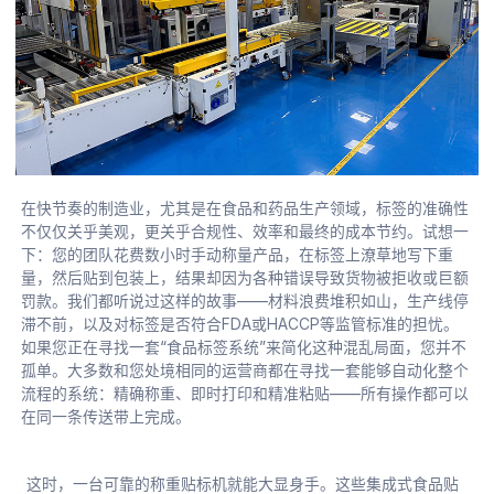
在快节奏的制造业，尤其是在食品和药品生产领域，标签的准确性
不仅仅关乎美观，更关乎合规性、效率和最终的成本节约。试想一
下：您的团队花费数小时手动称量产品，在标签上潦草地写下重
量，然后贴到包装上，结果却因为各种错误导致货物被拒收或巨额
罚款。我们都听说过这样的故事——材料浪费堆积如山，生产线停
滞不前，以及对标签是否符合FDA或HACCP等监管标准的担忧。
如果您正在寻找一套“食品标签系统”来简化这种混乱局面，您并不
孤单。大多数和您处境相同的运营商都在寻找一套能够自动化整个
流程的系统：精确称重、即时打印和精准粘贴——所有操作都可以
在同一条传送带上完成。
这时，一台可靠的称重贴标机就能大显身手。这些集成式食品贴