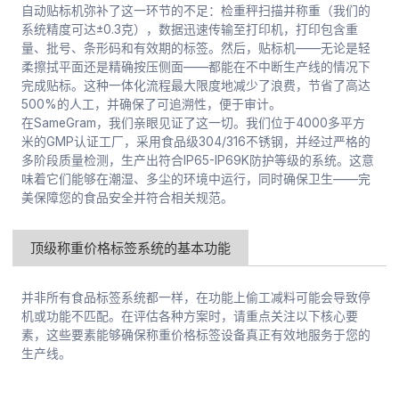
自动贴标机弥补了这一环节的不足：检重秤扫描并称重（我们的
系统精度可达±0.3克），数据迅速传输至打印机，打印包含重
量、批号、条形码和有效期的标签。然后，贴标机——无论是轻
柔擦拭平面还是精确按压侧面——都能在不中断生产线的情况下
完成贴标。这种一体化流程最大限度地减少了浪费，节省了高达
500%的人工，并确保了可追溯性，便于审计。
在SameGram，我们亲眼见证了这一切。我们位于4000多平方
米的GMP认证工厂，采用食品级304/316不锈钢，并经过严格的
多阶段质量检测，生产出符合IP65-IP69K防护等级的系统。这意
味着它们能够在潮湿、多尘的环境中运行，同时确保卫生——完
美保障您的食品安全并符合相关规范。
顶级称重价格标签系统的基本功能
并非所有食品标签系统都一样，在功能上偷工减料可能会导致停
机或功能不匹配。在评估各种方案时，请重点关注以下核心要
素，这些要素能够确保称重价格标签设备真正有效地服务于您的
生产线。