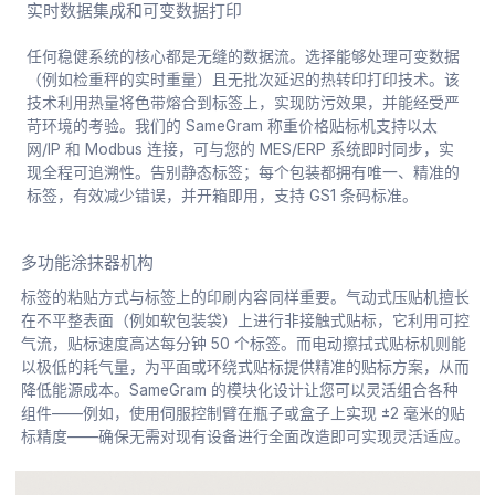
实时数据集成和可变数据打印
任何稳健系统的核心都是无缝的数据流。选择能够处理可变数据
（例如检重秤的实时重量）且无批次延迟的热转印打印技术。该
技术利用热量将色带熔合到标签上，实现防污效果，并能经受严
苛环境的考验。我们的 SameGram 称重价格贴标机支持以太
网/IP 和 Modbus 连接，可与您的 MES/ERP 系统即时同步，实
现全程可追溯性。告别静态标签；每个包装都拥有唯一、精准的
标签，有效减少错误，并开箱即用，支持 GS1 条码标准。
多功能涂抹器机构
标签的粘贴方式与标签上的印刷内容同样重要。气动式压贴机擅长
在不平整表面（例如软包装袋）上进行非接触式贴标，它利用可控
气流，贴标速度高达每分钟 50 个标签。而电动擦拭式贴标机则能
以极低的耗气量，为平面或环绕式贴标提供精准的贴标方案，从而
降低能源成本。SameGram 的模块化设计让您可以灵活组合各种
组件——例如，使用伺服控制臂在瓶子或盒子上实现 ±2 毫米的贴
标精度——确保无需对现有设备进行全面改造即可实现灵活适应。