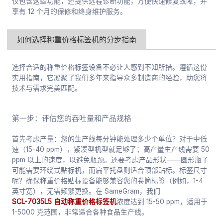
仅包含这些功能，还提供远程诊断功能，方便快速修复故障，并
享有 12 个月的保修和终身维护服务。
如何选择称重价格标签机的分步指南
选择合适的称重价格标签设备不必让人感到不知所措。遵循这份
实用指南，它凝聚了我们多年来指导众多制造商的经验，助您将
技术与需求完美匹配。
第一步：评估您的吞吐量和产品规格
首先考虑产量：您的生产线每分钟能处理多少个单位？对于中低
速（15-40 ppm），紧凑型机型就足够了；高产量生产线需要 50
ppm 以上的速度，以避免瓶颈。还要考虑产品形状——圆形瓶子
可能需要环绕式贴标机，而扁平托盘则适合顶部贴标。标签尺寸
呢？确保称重价格贴标设备能够兼容您的卷筒标签（例如，1-4
英寸宽），无需频繁更换。在 SameGram，我们
SCL-7035L5 自动称重价格标签机
浓度达到 15-50 ppm，适用于
1-5000 克范围，非常适合各种食品生产线。