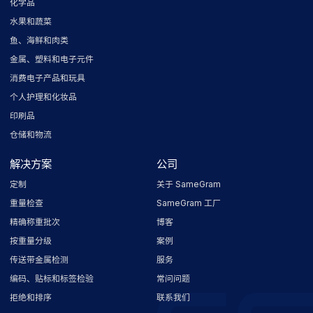
化学品
水果和蔬菜
鱼、海鲜和肉类
金属、塑料和电子元件
消费电子产品和玩具
个人护理和化妆品
印刷品
仓储和物流
解决方案
公司
定制
关于 SameGram
重量检查
SameGram 工厂
精确称重批次
博客
按重量分级
案例
传送带金属检测
服务
编码、贴标和标签检验
常问问题
拒绝和排序
联系我们