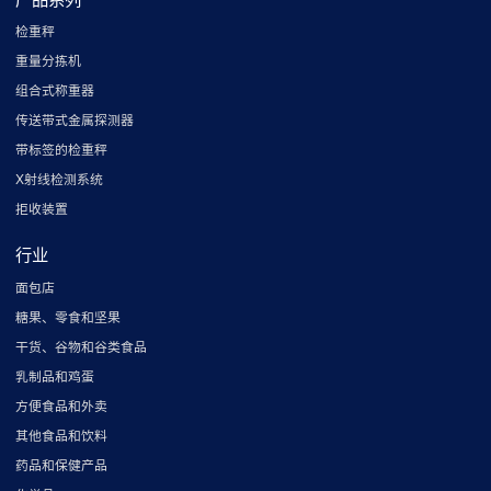
检重秤
重量分拣机
组合式称重器
传送带式金属探测器
带标签的检重秤
X射线检测系统
拒收装置
行业
面包店
糖果、零食和坚果
干货、谷物和谷类食品
乳制品和鸡蛋
方便食品和外卖
其他食品和饮料
药品和保健产品