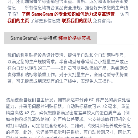
时，还能确保每个标签都包含重量、价格、成分和条形码等重要
信息——所有信息均符合食品安全法规。准备好升级您的生产线
了吗？
了解 SameGram 的专业知识如何助力您变革运营
。 访问
我们的主页
了解更多信息或
联系我们的团队
免费咨询。
SameGram的主要特点
称重价格标签机
我们的称重贴标设备设计灵活，提供半自动和全自动两种型号，
以满足您的生产规模需求。半自动型号非常适合小批量生产或正
在向自动化转型的工厂——操作员可以手动添加产品，系统则负
责称重和贴标等繁重工作。对于大批量生产，全自动型号优势显
著，可无缝集成到您现有的生产线中，实现免人工操作。
该系统源自我们自主研发，拥有高达每分钟 60 件产品的高速处理
能力，并采用伺服控制贴标器，自动贴标精度可达 ±2 毫米。重量
精度高达 ±2 克，确保您能够满足密度差异较大的蛋白质产品（例
如植物粉或乳清浓缩物）的严格公差要求。它支持热敏打印机的实
时打印功能，可定制包含条形码、二维码、有效期和营养成分信息
的标签。此外，它还兼容视觉引导系统，可自动检测尺寸，因此无