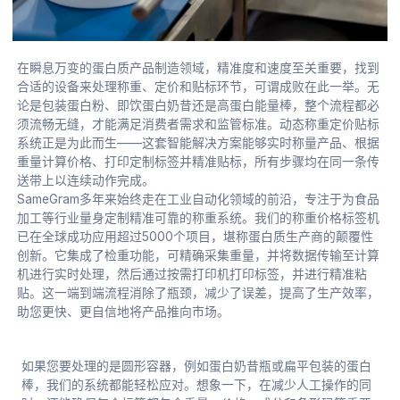
在瞬息万变的蛋白质产品制造领域，精准度和速度至关重要，找到
合适的设备来处理称重、定价和贴标环节，可谓成败在此一举。无
论是包装蛋白粉、即饮蛋白奶昔还是高蛋白能量棒，整个流程都必
须流畅无缝，才能满足消费者需求和监管标准。动态称重定价贴标
系统正是为此而生——这套智能解决方案能够实时称量产品、根据
重量计算价格、打印定制标签并精准贴标，所有步骤均在同一条传
送带上以连续动作完成。
SameGram多年来始终走在工业自动化领域的前沿，专注于为食品
加工等行业量身定制精准可靠的称重系统。我们的称重价格标签机
已在全球成功应用超过5000个项目，堪称蛋白质生产商的颠覆性
创新。它集成了检重功能，可精确采集重量，并将数据传输至计算
机进行实时处理，然后通过按需打印机打印标签，并进行精准粘
贴。这一端到端流程消除了瓶颈，减少了误差，提高了生产效率，
助您更快、更自信地将产品推向市场。
如果您要处理的是圆形容器，例如蛋白奶昔瓶或扁平包装的蛋白
棒，我们的系统都能轻松应对。想象一下，在减少人工操作的同