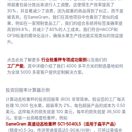
将超重包装分拣出来进行人工调整。这使得生产效率提高了
30%，并显著减少了浪费，因为超重的商品得到了纠正，而不是
被丢弃。在SameGram，我们在其他项目中也看到了类似的成
果，例如在一家预制食品工厂，我们的组合系统将标签准确率提
高到99.8%，并减少了40%的人工成本。我们符合HACCP和
GFSI标准的模块化设计，确保水果生产线也能实现类似的效益提
升。
点击此处了解更多
行业检重秤专项成功案例
以及我们的
工厂产能
，其中详细介绍了我们 4000 多平方米的制造基地如何
为全球 5000 多家客户提供定制解决方案。
投资回报率计算器示例
计算动态检重秤的投资回报率 (ROI) 非常简单。假设您的工厂每天
处理 10,000 包水果，超装率为 2%，每包超装产品的成本为 0.50
美元。这样每天的损失就是 100 美元，每年的损失就是 36,500 美
元。安装一台高精度检重秤，例如
SameGram 高速动态检重秤 SC1-5040L5（适用于扁平产品）
（精度±0.5-3g，传送带速度高达5-90米/分钟），可将过量填充