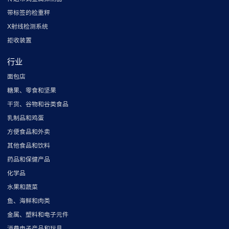
带标签的检重秤
X射线检测系统
拒收装置
行业
面包店
糖果、零食和坚果
干货、谷物和谷类食品
乳制品和鸡蛋
方便食品和外卖
其他食品和饮料
药品和保健产品
化学品
水果和蔬菜
鱼、海鲜和肉类
金属、塑料和电子元件
消费电子产品和玩具