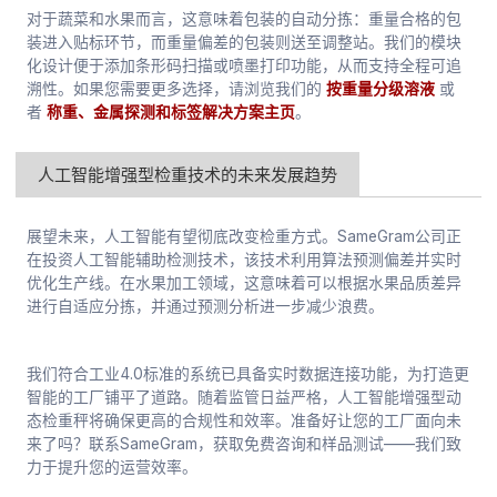
对于蔬菜和水果而言，这意味着包装的自动分拣：重量合格的包
装进入贴标环节，而重量偏差的包装则送至调整站。我们的模块
化设计便于添加条形码扫描或喷墨打印功能，从而支持全程可追
溯性。如果您需要更多选择，请浏览我们的
按重量分级溶液
或
者
称重、金属探测和标签解决方案主页
。
人工智能增强型检重技术的未来发展趋势
展望未来，人工智能有望彻底改变检重方式。SameGram公司正
在投资人工智能辅助检测技术，该技术利用算法预测偏差并实时
优化生产线。在水果加工领域，这意味着可以根据水果品质差异
进行自适应分拣，并通过预测分析进一步减少浪费。
我们符合工业4.0标准的系统已具备实时数据连接功能，为打造更
智能的工厂铺平了道路。随着监管日益严格，人工智能增强型动
态检重秤将确保更高的合规性和效率。准备好让您的工厂面向未
来了吗？联系SameGram，获取免费咨询和样品测试——我们致
力于提升您的运营效率。