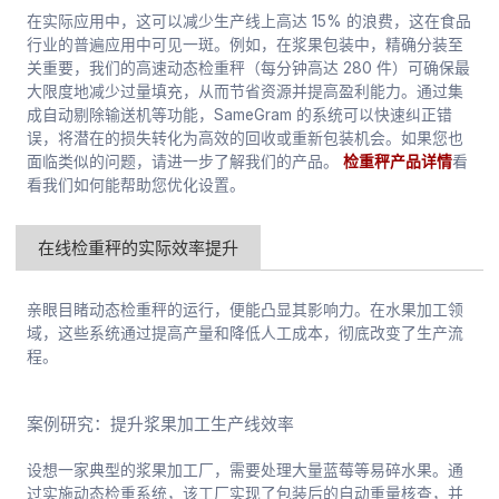
在实际应用中，这可以减少生产线上高达 15% 的浪费，这在食品
行业的普遍应用中可见一斑。例如，在浆果包装中，精确分装至
关重要，我们的高速动态检重秤（每分钟高达 280 件）可确保最
大限度地减少过量填充，从而节省资源并提高盈利能力。通过集
成自动剔除输送机等功能，SameGram 的系统可以快速纠正错
误，将潜在的损失转化为高效的回收或重新包装机会。如果您也
面临类似的问题，请进一步了解我们的产品。
检重秤产品详情
看
看我们如何能帮助您优化设置。
在线检重秤的实际效率提升
亲眼目睹动态检重秤的运行，便能凸显其影响力。在水果加工领
域，这些系统通过提高产量和降低人工成本，彻底改变了生产流
程。
案例研究：提升浆果加工生产线效率
设想一家典型的浆果加工厂，需要处理大量蓝莓等易碎水果。通
过实施动态检重系统，该工厂实现了包装后的自动重量核查，并