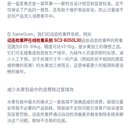
是一盒浆果还是一袋苹果——都符合设计规范和监管标准。这不
仅保证了产品的一致性，还有助于维护食品安全，防止过量或不
足的产品流入消费者手中。
在 SameGram，我们的动态检重秤系统，例如
动态检重秤在线检重系统 SC3-8050L30
这些动态检重秤的称重
范围为0.05-30kg，精度可达±3-10g，是水果加工的理想之选。
它们可无缝集成到现有生产线中，为操作人员提供即时反馈，减
少人工干预。对于处理尺寸不一的产品（例如形状不规则的蔬菜
或娇嫩的浆果）的水果加工商而言，这意味着更少的瓶颈和更流
畅的操作。
减少水果包装中的浪费和过度填充
水果包装中最大的痛点之一是装袋不准确造成的浪费。装袋过量
会导致不必要的产品损耗，而装袋不足则可能引发客户投诉或受
到监管罚款。动态检重秤通过自动检测偏差并触发剔除系统来解
决这个问题，剔除不合格的包装。