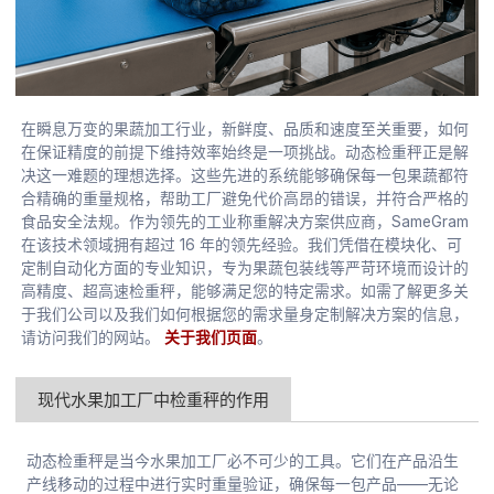
在瞬息万变的果蔬加工行业，新鲜度、品质和速度至关重要，如何
在保证精度的前提下维持效率始终是一项挑战。动态检重秤正是解
决这一难题的理想选择。这些先进的系统能够确保每一包果蔬都符
合精确的重量规格，帮助工厂避免代价高昂的错误，并符合严格的
食品安全法规。作为领先的工业称重解决方案供应商，SameGram
在该技术领域拥有超过 16 年的领先经验。我们凭借在模块化、可
定制自动化方面的专业知识，专为果蔬包装线等严苛环境而设计的
高精度、超高速检重秤，能够满足您的特定需求。如需了解更多关
于我们公司以及我们如何根据您的需求量身定制解决方案的信息，
请访问我们的网站。
关于我们页面
。
现代水果加工厂中检重秤的作用
动态检重秤是当今水果加工厂必不可少的工具。它们在产品沿生
产线移动的过程中进行实时重量验证，确保每一包产品——无论