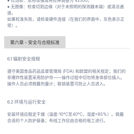
● 过饱和：禁用增强或将拉伸调整为 42500。
● 无图像：检查切割边缘（对于未照明的探测器末端）或清洁通
道。
如果校准失败，请检查硬件连接（在我们的界面中，灰色表示正
常）。
第六章 - 安全与合规标准
6.1 辐射安全规程
遵守美国食品药品监督管理局 (FDA) 和欧盟的相关规定；我们的
非爆炸性装置采用防护帘——操作过程中切勿将身体部位插入。
操作人员必须佩戴剂量计；联锁装置可防止人员进入。
6.2 环境与运行安全
安装环境应稳定干燥（温度-10°C至40°C，湿度<85%）。佩戴
合适的个人防护装备；布线工作应由合格的电工进行。