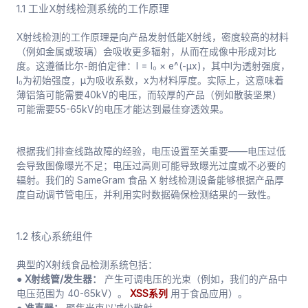
1.1 工业X射线检测系统的工作原理
X射线检测的工作原理是向产品发射低能X射线，密度较高的材料
（例如金属或玻璃）会吸收更多辐射，从而在成像中形成对比
度。这遵循比尔-朗伯定律：I = I₀ × e^(-μx)，其中I为透射强度，
I₀为初始强度，μ为吸收系数，x为材料厚度。实际上，这意味着
薄铝箔可能需要40kV的电压，而较厚的产品（例如散装坚果）
可能需要55-65kV的电压才能达到最佳穿透效果。
根据我们排查线路故障的经验，电压设置至关重要——电压过低
会导致图像曝光不足；电压过高则可能导致曝光过度或不必要的
辐射。我们的 SameGram 食品 X 射线检测设备能够根据产品厚
度自动调节管电压，并利用实时数据确保检测结果的一致性。
1.2 核心系统组件
典型的X射线食品检测系统包括：
● X射线管/发生器：
产生可调电压的光束（例如，我们的产品中
电压范围为 40-65kV）。
XSS系列
用于食品应用）。
● 准直器：
聚焦光束以减少散射。