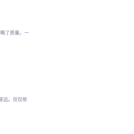
忽略了质量。一
。
甚远。仅仅依