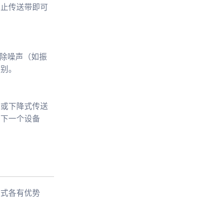
停止传送带即可
滤除噪声（如振
类别。
置或下降式传送
到下一个设备
方式各有优势