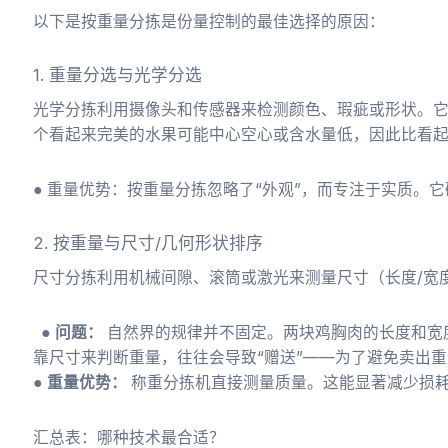
以下是按重量分拣是份量控制的最佳选择的原因：
1. 重量分选与光学分选
光学分拣利用摄像头和传感器来检测颜色、瑕疵或形状。
个看起来完美的水果可能中心空心或含水量低，因此比看
● 重量优势：按重量分拣忽略了“外观”，而专注于实质。它
2. 按重量与尺寸/几何形状排序
尺寸分拣利用机械间隙、滚筒或激光来测量尺寸（长度/宽
● 问题：
自然界的规律并不固定。两块鸡胸肉的长度和宽
靠尺寸来判断重量，往往会导致“赠送”——为了避免卖出
● 重量优势：
称重分拣机直接测量质量。这能显著减少损
汇总表：哪种技术最合适？