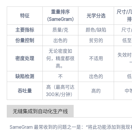
重量排序
尺寸/
特征
光学分选
（SameGram）
排
主要指标
质量/克
颜色/缺陷
尺寸
份量控制
出色的
贫穷的
低至
无论密度如
失效时
密度处理
何，精度都很
不适用
高。
缺陷检测
不
出色的
低
高（最高可达
吞吐量
高的
中
300米/分钟）
无缝集成到自动化生产线
SameGram 最常收到的问题之一是：“将此功能添加到我