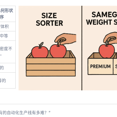
几何形状
序
/体积
中等
密度不
一
的
等的
现有的自动化生产线有多难？”