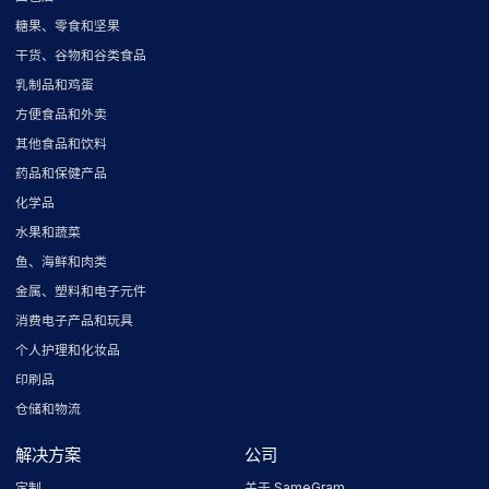
糖果、零食和坚果
干货、谷物和谷类食品
乳制品和鸡蛋
方便食品和外卖
其他食品和饮料
药品和保健产品
化学品
水果和蔬菜
鱼、海鲜和肉类
金属、塑料和电子元件
消费电子产品和玩具
个人护理和化妆品
印刷品
仓储和物流
解决方案
公司
定制
关于 SameGram