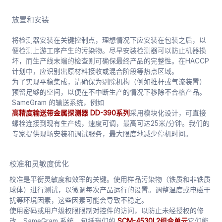
放置和安装
将检测器安装在关键控制点，理想情况下应安装在包装之后，以
便检测上游工序产生的污染物。尽早安装检测器可以防止机器损
坏，而生产线末端的检查则可确保最终产品的完整性。在HACCP
计划中，应识别出原材料接收或混合阶段等热点区域。
为了实现平稳集成，请确保为剔除机构（例如推杆或气流装置）
预留足够的空间，以便在不中断生产的情况下移除不合格产品。
SameGram 的输送系统，例如
高精度输送带金属探测器 DD-390系列
采用模块化设计，可直接
螺栓连接到现有生产线，速度可调，最高可达25米/分钟。我们的
专家提供现场安装和调试服务，最大限度地减少停机时间。
校准和灵敏度优化
校准是平衡灵敏度和效率的关键。使用样品污染物（铁质和非铁质
球体）进行测试，以微调每次产品运行的设置。调整温度或电磁干
扰等环境因素，这些因素可能会导致不稳定。
使用密码或用户级权限限制对控件的访问，以防止未经授权的修
改。SameGram 系统，包括我们的
SCM-4530L2组合单元
它们能