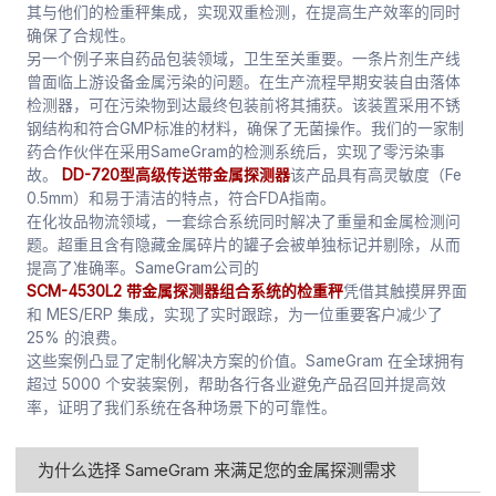
其与他们的检重秤集成，实现双重检测，在提高生产效率的同时
确保了合规性。
另一个例子来自药品包装领域，卫生至关重要。一条片剂生产线
曾面临上游设备金属污染的问题。在生产流程早期安装自由落体
检测器，可在污染物到达最终包装前将其捕获。该装置采用不锈
钢结构和符合GMP标准的材料，确保了无菌操作。我们的一家制
药合作伙伴在采用SameGram的检测系统后，实现了零污染事
故。
DD-720型高级传送带金属探测器
该产品具有高灵敏度（Fe
0.5mm）和易于清洁的特点，符合FDA指南。
在化妆品物流领域，一套综合系统同时解决了重量和金属检测问
题。超重且含有隐藏金属碎片的罐子会被单独标记并剔除，从而
提高了准确率。SameGram公司的
SCM-4530L2 带金属探测器组合系统的检重秤
凭借其触摸屏界面
和 MES/ERP 集成，实现了实时跟踪，为一位重要客户减少了
25% 的浪费。
这些案例凸显了定制化解决方案的价值。SameGram 在全球拥有
超过 5000 个安装案例，帮助各行各业避免产品召回并提高效
率，证明了我们系统在各种场景下的可靠性。
为什么选择 SameGram 来满足您的金属探测需求