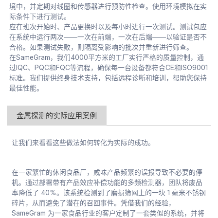
境中，并定期对线圈和传感器进行预防性检查。使用环境模拟在实
际条件下进行测试。
应在班次开始时、产品更换时以及每小时进行一次测试。测试包应
在系统中运行两次——一次在前端，一次在后端——以验证是否不
合格。如果测试失败，则隔离受影响的批次并重新进行筛查。
在SameGram，我们4000平方米的工厂实行严格的质量控制，通
过IQC、PQC和FQC等流程，确保每一台设备都符合CE和ISO9001
标准。我们提供终身技术支持，包括远程诊断和培训，帮助您保持
最佳性能。
金属探测的实际应用案例
让我们来看看这些做法如何转化为实际的成功。
在一家繁忙的休闲食品厂，咸味产品频繁的误报导致不必要的停
机。通过部署带有产品效应补偿功能的多频检测器，团队将废品
率降低了 40%。该系统检测到了磨损筛网上的一块 1 毫米不锈钢
碎片，从而避免了潜在的召回事件。凭借我们的经验，
SameGram 为一家食品行业的客户定制了一套类似的系统，并将