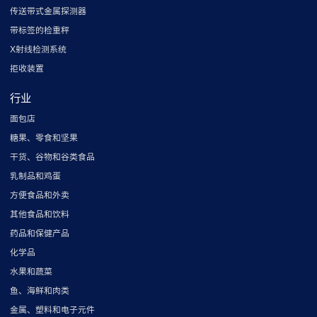
传送带式金属探测器
带标签的检重秤
X射线检测系统
拒收装置
行业
面包店
糖果、零食和坚果
干货、谷物和谷类食品
乳制品和鸡蛋
方便食品和外卖
其他食品和饮料
药品和保健产品
化学品
水果和蔬菜
鱼、海鲜和肉类
金属、塑料和电子元件